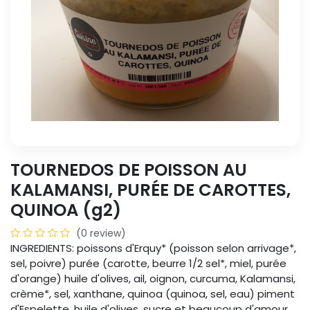
TOURNEDOS DE POISSON AU
KALAMANSI, PURÉE DE CAROTTES,
QUINOA (g2)
(0 review)
INGREDIENTS: poissons d'Erquy* (poisson selon arrivage*,
sel, poivre) purée (carotte, beurre 1/2 sel*, miel, purée
d'orange) huile d'olives, ail, oignon, curcuma, Kalamansi,
crème*, sel, xanthane, quinoa (quinoa, sel, eau) piment
d'Espelette, huile d'olives, sucre et beaucoup d'amour.