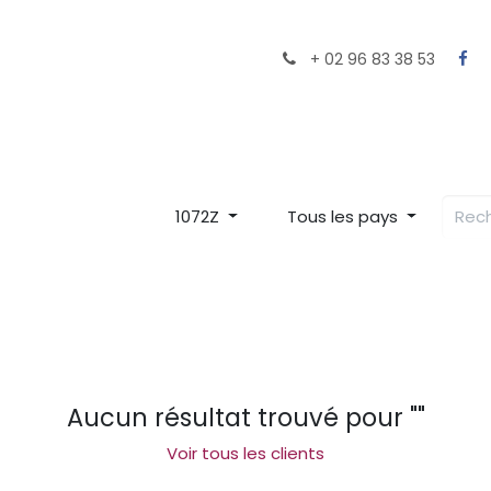
ocaux près de chez vous
Le Chef
Le Restaurant
+ 02 96 83 38 53
1072Z
Tous les pays
Aucun résultat trouvé pour "
"
Voir tous les clients