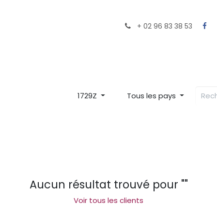
ocaux près de chez vous
Le Chef
Le Restaurant
+ 02 96 83 38 53
1729Z
Tous les pays
Aucun résultat trouvé pour "
"
Voir tous les clients