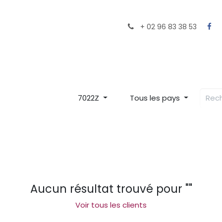
ocaux près de chez vous
Le Chef
Le Restaurant
+ 02 96 83 38 53
7022Z
Tous les pays
Aucun résultat trouvé pour "
"
Voir tous les clients