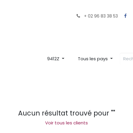
ocaux près de chez vous
Le Chef
Le Restaurant
+ 02 96 83 38 53
9412Z
Tous les pays
Aucun résultat trouvé pour "
"
Voir tous les clients