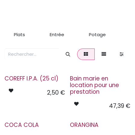
Plats
Entrée
Potage
D
COREFF I.P.A. (25 cl)
Bain marie en
location pour une
prestation
2,50
€
47,39
€
COCA COLA
ORANGINA