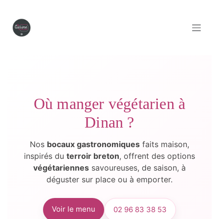
Se rendre au contenu
Où manger végétarien à
Dinan ?
Nos
bocaux gastronomiques
faits maison,
inspirés du
terroir breton
, offrent des options
végétariennes
savoureuses, de saison, à
déguster sur place ou à emporter.
Voir le menu
02 96 83 38 53